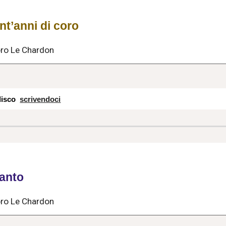
nt’anni di coro
Coro Le Chardon
 disco
scrivendoci
anto
Coro Le Chardon