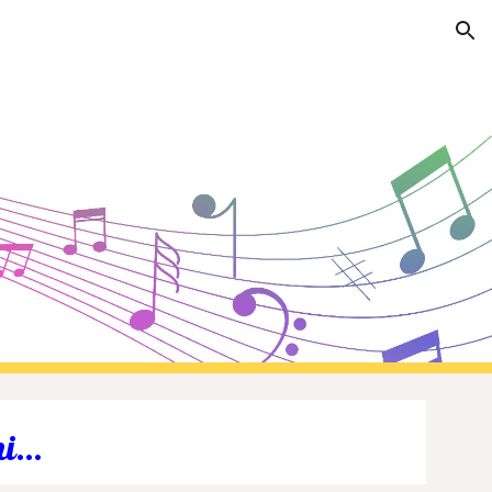
ion
i...