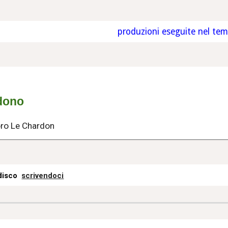
produzioni eseguite nel te
 dono
Coro Le Chardon
 disco
scrivendoci